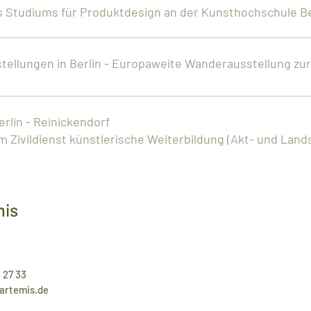
s Studiums für Produktdesign an der Kunsthochschule B
tellungen in Berlin - Europaweite Wanderausstellung zu
erlin - Reinickendorf
um Zivildienst künstlerische Weiterbildung (Akt- und Lan
mis
6 27 33
-artemis.de